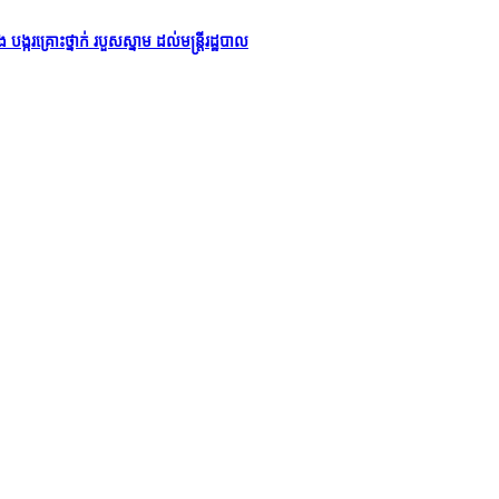
រគ្រោះថ្នាក់ របួសស្នាម ដល់មន្ដ្រីរដ្ឋបាល