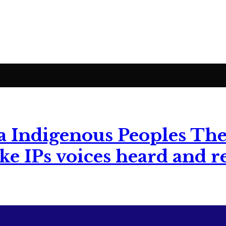
The
ke IPs voices heard and r