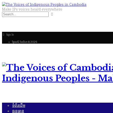
Make IPs voices heard everywhere
Sign In
ថ្ងៃ​សៅរ៍, ខែ​សីហា 8, 2026
Indigenous Peoples - Ma
ទំព័រដើម
ធនធាន