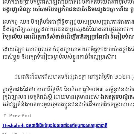
លោកបានប្រាប់កម្មវិធីសំឡេងជនជាតិដើមភាគតិចយើងអំពីមូលហេត
បង្ហាញសិល្បៈ របាំតាមបែបប្រពៃជនជាតិដើមផ្សេងៗគ្នា ហើយ ពូស
លោកពូ ឈន មិនត្រឹមតែជាព្រឹទ្ធិចារ្យជួយសម្របសម្រួលការងារក
ដឹងផ្នែកវិទ្យាសាស្រ្ដដល់យុវជនជាអ្នកស្នងតំណែងនៅថ្ងៃអនា
វិទ្យាល័យ គេដើរតួនាទីសំខាន់ដើម្បីអភិរក្សប្រពៃណី ទំនៀមទំ
ដោយឡែក លោកពូឈន កំពុងព្យាយាម យកចិត្ដទុកដាក់យ៉ាងខ្លាំងដើម្បី
របស់ខ្លួន និងរក្សាទំនៀមទម្លាប់របស់ខ្លួនកាន់តែល្អប្រសើរ។
ជនជាតិដើមមកពីសហគមន៍ផ្សេងៗគ្នា នៅក្នុងថ្ងៃទិវា ២០២៣ 
គួររម្លឹកផងដែរថា កាលពីថ្ងៃទី៩ ខែសីហា ឆ្នាំ២០២៣ សម្ព័ន្ធជ
ក្រុងច្បារមន ខេត្ដកំពង់ស្ពឺ ដោយមានវត្ដមានរបស់
ឯកឧត្តមបណ្ឌិតសភ
អភិវឌ្ឍន៍និងមានការចូលរួមបងប្អូនជនជាតិដើមភាគតិចចម្រុះសាសន
Prev Post
Deskaheh ជនជាតិដើមដំបូងដែលតតាំងនៅអង្គការសហប្រជាជាតិ