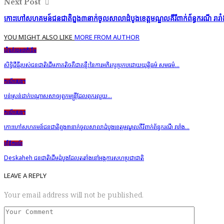
Next Post
កោះហៅសហគមន៍ជនជាតិព្នង៣នាក់ចូលសាលាដំបូងខេត្តមណ្ឌលគីរីពាក់ព័ន្ធករណី រារាំង បង្ក
YOU MIGHT ALSO LIKE
MORE FROM AUTHOR
រឿងរ៉ាវជនជាតិដើម
សិទ្ធិដីធ្លីរបស់ជនជាតិដើមភាគតិចគឺជាគន្លឹះនៃការអភិរក្សប្រកប​ដោយ​​យុត្តិធម៌ សមធម៌…
ករណីផ្សេងៗ
បន់ស្រន់ដាក់បណ្ដាសសាឲ្យពួកមន្ត្រីដែលពុករលួយ…
ករណីផ្សេងៗ
កោះហៅសហគមន៍ជនជាតិព្នង៣នាក់ចូលសាលាដំបូងខេត្តមណ្ឌលគីរីពាក់ព័ន្ធករណី រារាំង…
ព្រឹត្តិការណ៍
Deskaheh ជនជាតិដើមដំបូងដែលតតាំងនៅអង្គការសហប្រជាជាតិ
LEAVE A REPLY
Your email address will not be published.