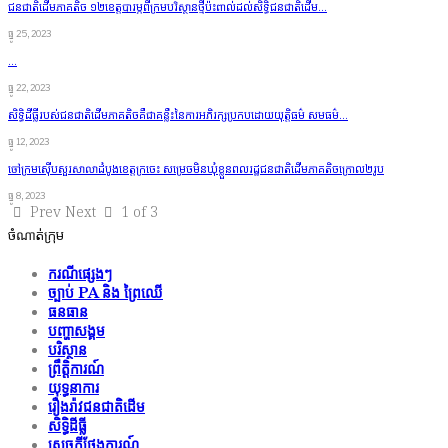
ជនជាតិ​ដើម​ភាគតិច ១២​ខេត្ត​​បារម្ភ​ពី​ក្រម​បរិស្ថាន​ថ្មី​ប៉ះពាល់​ដល់​សិទ្ធិ​ជនជាតិ​ដើម…
ធ្នូ 25, 2023
…
ធ្នូ 22, 2023
សិទ្ធិដីធ្លីរបស់ជនជាតិដើមភាគតិចគឺជាគន្លឹះនៃការអភិរក្សប្រកប​ដោយ​​យុត្តិធម៌ សមធម៌…
ធ្នូ 12, 2023
ចៅក្រមស៊ើបសួរសាលាដំបូងខេត្តក្រចេះ សម្រេចមិនឃុំខ្លួនពលរដ្ឋជនជាតិដើមភាគតិចក្រោល២រូប
ធ្នូ 8, 2023
Prev
Next
1 of 3
ចំណាត់ក្រុម
ករណីផ្សេងៗ
ច្បាប់ PA និង ព្រៃឈើ
ធនធាន
បញ្ហាសង្គម
បរិស្ថាន
ព្រឹត្តិការណ៍
យុទ្ធនាការ
រឿងរ៉ាវជនជាតិដើម
សិទ្ធិដីធ្លី
សេចក្ដីថ្លែងការណ៍