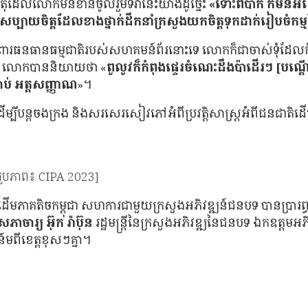
ុដែលលោកមិនខានចូលរួមទិវានេះយ៉ាងដូច្នេះ
«ទោះពិបាក ក៏មិនអីដ
ប្បាយចិត្ដដែលខាងថ្នាក់ដឹកនាំក្រសួងយកចិត្ដទុកដាក់រៀបចំកម្មវ
ារពារធនធានធម្មជាតិរបស់សហគមន៍ព័រនោះទេ លោកក៏ជាចាស់ទុំដែលកំព
គត។ លោកបាននិយាយថា «
ពូលូវក៏កំពុងផ្ទេរចំណេះដឹងប៉ាដើរៗ [បណ្ដ
លាប់ អត្ដសញ្ញាណ
»។
បន្ដចងក្រង និងសរសេរសៀវភៅអំពីប្រវត្ដិសាស្រ្ដអំពីជនជាតិដើមភាគ
[រូបភាព៖ CIPA 2023]
នជាតិដើមភាគតិចកម្ពុជា សហការជាមួយក្រសួងអភិវឌ្ឍន៍ជនបទ បានប្រ
ាចារ្យ អ៊ុក រ៉ាប៊ុន
រដ្ឋមន្ដ្រីនៃក្រសួងអភិវឌ្ឍនៃជនបទ ឯកឧត្ដមអភិប
៍មពីខេត្ដខុសៗគ្នា។