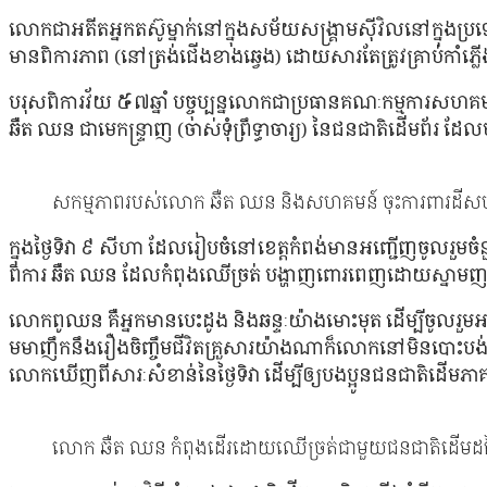
លោកជាអតីតអ្នកតស៊ូម្នាក់នៅក្នុងសម័យសង្គ្រាមស៊ីវិលនៅក្ន
មានពិការភាព (នៅត្រង់ជើងខាងឆ្វេង) ដោយសារតែត្រូវគ្រាប់ក
បរុសពិការវ័យ ៥៧ឆ្នាំ បច្ចុប្បន្នលោកជាប្រធានគណៈកម្មការសហ
ឆឺត ឈន ជាមេកន្រ្ទាញ (ចាស់ទុំព្រឹទ្ធាចារ្យ) នៃជនជាតិដើមព័
សកម្មភាពរបស់លោក ឆឺត ឈន និងសហគមន៍ ចុះការពារដីសហគម
ក្នុងថ្ងៃទិវា ៩ សីហា ដែលរៀបចំនៅខេត្ដកំពង់មានអញ្ជើញចូលរ
ពិការ ឆឺត ឈន ដែលកំពុងឈើច្រត់ បង្ហាញពោរពេញដោយស្នាមញញឹម
លោកពូឈន គឺអ្នកមានបេះដូង និងឆន្ទៈយ៉ាងមោះមុត ដើម្បីចូលរួម
មមាញឹកនឹងរឿងចិញ្ចឹមជីវិតគ្រួសារយ៉ាងណាក៏លោកនៅមិនបោះបង់កា
លោកឃើញពីសារៈសំខាន់នៃថ្ងៃទិវា ដើម្បីឲ្យបងប្អូនជនជាតិដើមភា
លោក ឆឺត ឈន កំពុងដើរដោយឈើច្រត់ជាមួយជនជាតិដើមដទៃទៀត