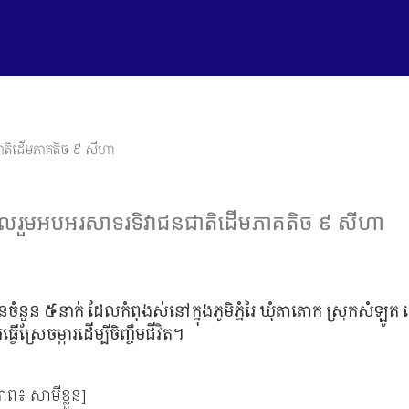
ជនជាតិដើមភាគតិច ៩ សីហា
ើម្បីចូលរួមអបអរសាទរទិវាជនជាតិដើមភាគតិច ៩ សីហា
 ៥នាក់ ដែលកំពុងស់នៅក្នុងភូមិភ្នំរៃ ឃុំតាតោក ស្រុកសំឡូត ខេ
្រែចម្ការដើម្បីចិញ្ចឹមជីវិត។
ព៖ សាមីខ្លួន]