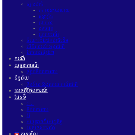
ច្បាប់ជាតិ
គោលនយោបាយ
អនុក្រឹត
ប្រកាស
បទបញ្ជា
សារាចរណ៍
ចំណេះដឹងជនជាតិដើម
លិខិតុបរណ៍អន្តរជាតិ
ឯកសារផ្សេងៗ
ករណី
យុទ្ធនាការណ៍
ច្បាប់តំបន់ការពារ
ទិន្នន័យ
ទិន្នន័យ និងរបាយកាណ៍ជាតិ
សេចក្ដីថ្លែងការណ៍
ផែនទី
CLT
តំបន់ការពារ
រ៉ែ
សម្បទានដីសេដ្ឋកិច្ច
អេកូទេសចរណ៍
ភាសាខ្មែរ