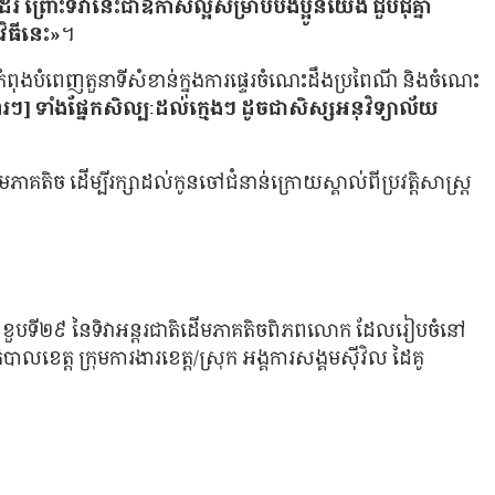
ែរ ព្រោះទិវានេះជាឱកាសល្អសម្រាប់បងប្អូនយើង ជួបជុំគ្នា
ិធីនេះ»
។
ុងបំពេញតួនាទីសំខាន់ក្នុងការផ្ទេរចំណេះដឹងប្រពៃណី និងចំណេះ
ើរៗ] ទាំងផ្នែកសិល្បៈដល់ក្មេងៗ ដូចជាសិស្សអនុវិទ្យាល័យ
តិច ដើម្បីរក្សាដល់កូនចៅជំនាន់ក្រោយស្គាល់ពីប្រវត្ដិសាស្រ្ដ
ារព្ធខួបទី២៩ នៃទិវាអន្ដរជាតិដើមភាគតិចពិភពលោក ដែលរៀបចំនៅ
ាលខេត្ដ ក្រុមការងារខេត្ដ/ស្រុក អង្គការសង្គមស៊ីវិល ដៃគូ