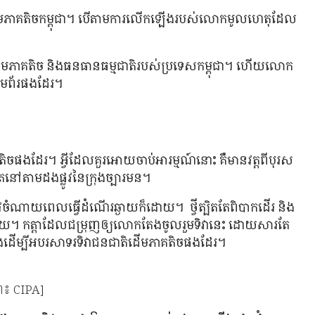
ាតិដើមភាគតិចកម្ពុជា។ បើតាមការលើកឡើងរបស់លោកមូលហេតុដែល
ាតិដើមភាគតិច និងធនធានធម្មជាតិរបស់ប្រទេសកម្ពុជា។ ហើយលោក
ដើមព័រផងដែរ។
ិចផងដែរ។ អ្វីដែលគួរអោយចាប់អារម្មណ៍នោះ គឺមានវត្ដពីបុរស
នៅតាមដងផ្លូវនៃក្រុងច្បារមន។
ូវចំណាយពេលធ្វើដំណើរឆ្ងាយក៏ដោយ។ ថ្វីត្បិតតែពិបាកដើរ និង
េះឡើយ។ កត្ដាដែលជម្រុញឲ្យលោកតែងចូលរួមទិវានេះ ដោយសារតែ
និងដើម្បីអបរសាទរទិវាជនជាតិដើមភាគតិចផងដែរ។
ព៖ CIPA]