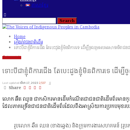
ភាសាខ្មែរ
Home
រឿងរ៉ាវជនជាតិដើម
ទោះបីជាខ្ញុំពិការជើង តែបេះដូងខ្ញុំមិនពិការទេ ដើម្បីចូលរួមអបអរសាទរទិវា
រឿងរ៉ាវជនជាតិដើម
ទោះបីជាខ្ញុំពិការជើង តែបេះដូងខ្ញុំមិនពិការទេ ដ
Last updated
សីហា 17, 2023
2,537
0
Share
លោក ឆឺត ឈូន ជាកសិករមានដើមកំណើតជាជនជាតិដើមព័រមានកូនចំនួន
ដែលភាគច្រើនជាជនជាតិដើមព័រដែលពឹងអាស្រ័យការប្រកបមុខរបរធ្វើស
រូបលោក ឆឺត ឈន (ខាងឆ្វេង) និងក្រុមការងារសហគមន៍ [រូបភា