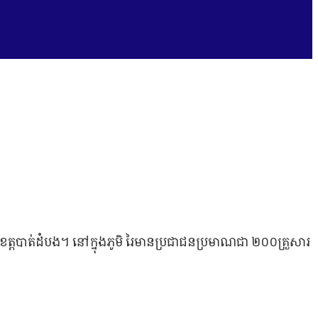
ត្ដបាត់ដំបង។ នៅក្នុងភូមិ រៃមានប្រជាជនប្រមាណជា ២០០គ្រួសារ