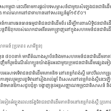
ុងប្រទេសកម្ពុជា នេះបើតាមការផ្ដល់បទសម្ភាសន៍ជាមួយសំឡេងជនជ
ាំភ្លើង កាលលោកនៅជាទាហាននៅទសវត្សន៍ឆ្នាំ១៩៩០។
គមន៍ការពារធនធានធម្មជាតិជនជាតិដើមព័រ ដើម្បីការពារសិទ្ធិជនជ
រ ដែលបន្ដពីឱពុករបស់លោកជាអតីតមេកន្រ្ទាញនៅក្នុងសហគមន៍ជនជាតិ
ន៍ [ប្រភព៖ សាមីខ្លួន]
ួមចំនួន ៨០០នាក់ មកពីតំណាងស្ថាប័ននិងមកសហគមន៍ជនជាតិដើមភាគត
ក៏រួមដំណើរហែក្បួនយ៉ាងអ៊ូរអរជាមួយក្រុមជនជាតិដើមផ្សេងទៀត
អបអរសាទរទិវាជនជាតិដើមគភាគតិច នៅខេត្ដកំពង់ស្ពឺ ទោះបីលោកត្រ
រចូលរួមប្រារព្ធទិវានៅរៀងរាល់ឆ្នាំ ពិសេសនៅខេត្ដកំពង់ស្ពឺន
គតិចមានឱកាសជួបជុំគ្នា បង្ហាញនូវអត្ដសញ្ញាណចម្រុះជាតិសាសន៍ 
អំឡុងពេលដង្ហែទិវាជនជាតិដើមភាគតិចនៅខេត្ដកំពង់ស្ពឺ [រូបភា