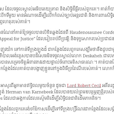
ទទួលស្គាល់អធិបតេយ្យភាព និងសិទ្ធិដីធ្លីរបស់ពួកគេ។ គាត់ក៏បានដឹង
កទីមួយ មានអំណាចដើម្បីលើកកំពស់ច្បាប់អន្តរជាតិ និងការពារសិទ្ធ
បុព្វហេតុរបស់គាត់។
នណែនាំគាត់ឱ្យទទួលបានលិខិតឆ្លងដែនពី Haudenosaunee Confe
l for Justice” ដែលរៀបរាប់ពីប្រវត្តិ និងទុក្ខសោករបស់ប្រជាជ
ង ញូវយ៉ក ទៅកាន់ទីក្រុងឡុងដ៍ ជាកន្លែងដែលពួកគេសង្ឃឹមថានឹងជួបជា
 រដ្ឋាភិបាលអង់គ្លេសបានបដិសេធមិនទទួលស្គាល់លោក Deskaheh ជាប
បាន​សម្រេច​ចិត្ត​អំពាវនាវ​ដោយ​ផ្ទាល់​ចំពោះ​មតិ​សាធារណៈ។ គាត់បាន
្លែងដែលគាត់បានបង្ហាញខ្លួននៅក្នុងពិធីប្រពៃណីរបស់គាត់។ លោកក៏ប
អាសូរពីអ្នកមានឥទ្ធិពលមួយចំនួន ដូចជា
Lord Robert Cecil
អតីតរដ្
ឡង់ Herman van Karnebeek ដែលបានយល់ព្រមឧបត្ថម្ភញត្តិរបស់គាត់
 ដែលជាអង្គការដែលតស៊ូមតិដើម្បីសិទ្ធិជនជាតិដើមភាគតិច។
ងដែលពួកគេរង់ចាំឱកាសដើម្បីទៅទីក្រុងហ្សឺណែវជាកន្លែងដែលសម្ព័ន្