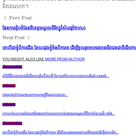
ពិភពលោក។
Prev Post
ផែនការរៀបចំដែនដីខេត្តមណ្ឌលគិរីចក្ខុវិស័យឆ្នាំ២០៤០
Next Post
ទោះបីជាខ្ញុំពិការជើង តែបេះដូងខ្ញុំមិនពិការទេ ដើម្បីចូលរួមអបអរសាទរទិវាជនជាតិដើម
YOU MIGHT ALSO LIKE
MORE FROM AUTHOR
រឿងរ៉ាវជនជាតិដើម
សិទ្ធិដីធ្លីរបស់ជនជាតិដើមភាគតិចគឺជាគន្លឹះនៃការអភិរក្សប្រកប​ដោយ​​យុត្តិធម៌ សមធម៌…
ករណីផ្សេងៗ
បន់ស្រន់ដាក់បណ្ដាសសាឲ្យពួកមន្ត្រីដែលពុករលួយ…
ករណីផ្សេងៗ
កោះហៅសហគមន៍ជនជាតិព្នង៣នាក់ចូលសាលាដំបូងខេត្តមណ្ឌលគីរីពាក់ព័ន្ធករណី រារាំង…
រឿងរ៉ាវជនជាតិដើម
ទោះបីជាខ្ញុំពិការជើង តែបេះដូងខ្ញុំមិនពិការទេ ដើម្បីចូលរួមអបអរសាទរទិវាជនជាតិដើមភាគតិច…