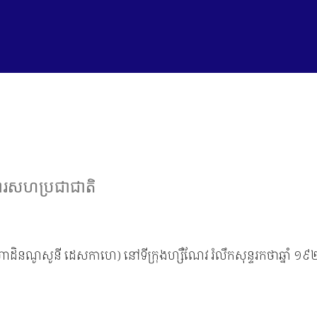
ារសហប្រជាជាតិ
នណូសូនី ដេសកាហេ) នៅទីក្រុងហ្សឺណែវ រំលឹកសុន្ទរកថាឆ្នាំ ១៩២៣ រ