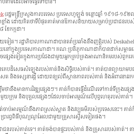
ានឆាប់តាមដែលអាចធ្វើទៅបាន។
ek
(រដ្ឋមន្រ្តីក្រសួងការបរទេស ប្រទេសហូឡង់ ចន្លោះឆ្នាំ ១៩១៨-១៩២៧ 
េកអរ​ជាខ្លាំង ដោយ​គិតថា​ទីបំផុត​គាត់​មានឱកាស​និយាយ​សម្រាប់​ប្រជា
៨ ខែកក្កដា។
ឧបសគ្គ​មួយ​ទៀត។ រដ្ឋាភិបាលកាណាដាបានតវ៉ាប្រឆាំងនឹងញត្តិរបស់ D
ះស្រាយនៅក្នុងប្រទេសកាណាដា។ គណៈប្រតិភូកាណាដាក៏បានដាក់សម្
គតិចផ្សេងទៀតក្នុងការប្រជែងជាមួយអ្នកគ្រប់គ្រងអាណានិគមរបស់ពួកគ
នគេបដិសេធសំឡេងរបស់គាត់និងសិទ្ធិរបស់គាត់។ គាត់បានព្យាយាមបញ្ច
ែត និង​ទស្សនាវដ្ដី ដោយ​ពន្យល់​ពី​ស្ថានភាព​របស់​គាត់ និង​អំពាវនាវ​រក​
មថានឹងមានការវិវឌ្ឍផ្សេងៗ។ គាត់ក៏បានធ្វើដំណើរទៅកាន់ទីក្រុងផ្ស
ួយក្រុម និងបុគ្គលផ្សេងៗដែលចាប់អារម្មណ៍លើបុព្វហេតុរបស់គាត់។
ស្វីស។ គាត់ចាប់អារម្មណ៍នឹងភាពស្រស់ស្អាត និងវប្បធម៌របស់ប្រទេសនេះ។ 
បានប្រារព្ធពិធីបុណ្យណូអែលជាមួយគ្រួសារស្វីសទៀតផង។
ស់គាត់ទេ។ គាត់ចង់បានផ្ទះរបស់គាត់ និងគ្រួសាររបស់គាត់។ គាត់នឹកប