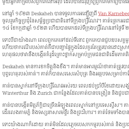
មួយអ្នកគាំទ្ររបស់ពួកគេនៅអឺរ៉ុប ដែលបានជំរុញឱ្យពួកគេមកឱ្យប
នៅឆ្នាំ ១៩២៣ Deskaheh បានទទួលការអញ្ជើញពី
Van Karnebe
ចូលរួមកិច្ចប្រជុំនៃសម្ព័ន្ធប្រជាជាតិនៅទីក្រុងហ្សឺណែវ។ គាត់​ត្រ
១៤ ខែកក្កដាឆ្នាំ ១៩២៣ ហើយបានមកដល់ទីក្រុងហ្សឺណែវនៅថ្ងៃទី ២
ទោះ​បី​ជា​យ៉ាង​ណា ពេល​ពួក​គេ​ទៅ​ដល់​ទី​នោះ ពួក​គេ​បាន​ជួប​
ហើយថាករណីរបស់គាត់គឺជាបញ្ហាផ្ទៃក្នុងដែលគួរតែត្រូវបានដោ
ហេតុផលថាវានឹងបង្កើតគំរូដ៏គ្រោះថ្នាក់សម្រាប់ក្រុមជនជាតិដើមភា
Deskaheh មានការខកចិត្តនិងខឹង។ គាត់មានអារម្មណ៍ថាគាត់ត្រូវបា
បុព្វហេតុរបស់គាត់។ គាត់​ក៏​បាន​សរសេរ​សំបុត្រ និង​អត្ថបទ​សម្រាប់​កាស
គាត់បានស្នាក់នៅទីក្រុងហ្សឺណែវអស់រយៈពេលដប់ប្រាំបីខែដោយសង្ឃឹ
Winterthur និង Zurich ជាកន្លែងដែលគាត់បានបង្រៀន និងជួបជាម
គាត់​បាន​បង្កើត​មិត្តភ័ក្តិជា​ច្រើន​អំឡុង​ពេល​ស្នាក់​នៅ​ប្រទេស​
ដើរលេងតាមភ្នំ និងទស្សនាសារមន្ទីរ និងព្រះវិហារ។ គាត់ថែមទាំង
ទោះយ៉ាងណាក៏ដោយ គាត់មិនដែលភ្លេចបេសកកម្មរបស់គាត់ និងប្រជាជនរប