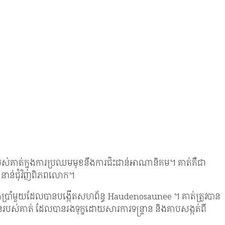
បស់គាត់ក្នុងការប្រឈមមុខនឹងការជិះជាន់អាណានិគម។ គាត់គឺជា
ំនាន់ជុំវិញពិភពលោក។
រាំមួយដែលបានបង្កើតសហព័ន្ធ Haudenosaunee ។ គាត់​ត្រូវ​បាន​
ន​របស់​គាត់ ដែល​បាន​រង​ទុក្ខ​ដោយសារ​ការ​ទន្ទ្រាន និង​គាបសង្កត់​ពី​