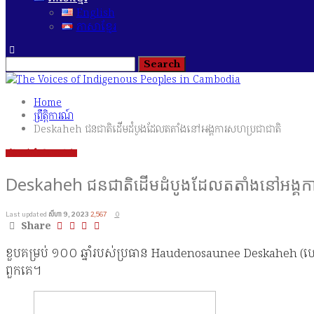
English
ភាសាខ្មែរ
Home
ព្រឹត្តិការណ៍
Deskaheh ជនជាតិដើមដំបូងដែលតតាំងនៅអង្គការសហប្រជាជាតិ
ព្រឹត្តិការណ៍
រឿងរ៉ាវជនជាតិដើម
Deskaheh ជនជាតិដើមដំបូងដែលតតាំងនៅអង្គក
Last updated
សីហា 9, 2023
2,567
0
Share
ខួបគម្រប់ ១០០ ឆ្នាំរបស់ប្រធាន Haudenosaunee Deskaheh (ហោដិ
ពួកគេ។