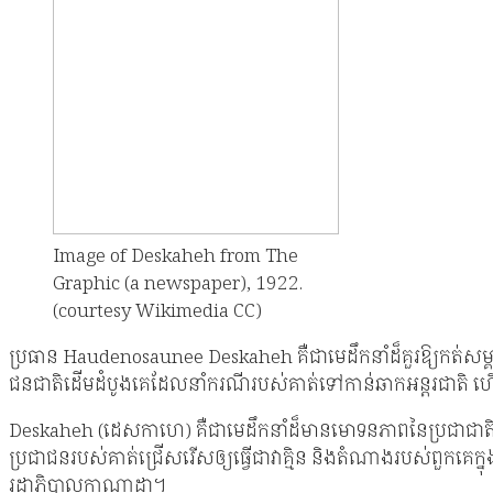
Image of Deskaheh from The
Graphic (a newspaper), 1922.
(courtesy Wikimedia CC)
ប្រធាន Haudenosaunee Deskaheh គឺជាមេដឹកនាំដ៏គួរឱ្យកត់សម្គ
ជនជាតិដើមដំបូងគេដែលនាំករណីរបស់គាត់ទៅកាន់ឆាកអន្តរជាតិ ហើ
Deskaheh (ដេសកាហេ) គឺជាមេដឹកនាំដ៏មានមោទនភាពនៃប្រជាជាតិ Ca
ប្រជាជន​របស់​គាត់​ជ្រើសរើស​ឲ្យ​ធ្វើ​ជា​វាគ្មិន និង​តំណាង​របស់​ពួកគេ​ក
រដ្ឋាភិបាល​កាណាដា។