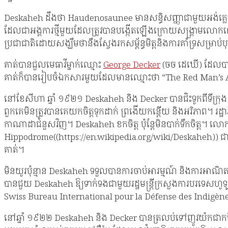
Deskaheh ដឹងថា Haudenosaunee មានសន្ធិសញ្ញាជាមួយអង់គ្លេស ដែល
ដែលជាអង្គការថ្មីមួយដែលត្រូវបានបង្កើតឡើងក្រោយសង្គ្រាមលោកលើ
ប្រជាជាតិដោយសង្ឃឹមថានឹងស្វែងរកសម្ព័ន្ធមិត្តនិងការគាំទ្រសម្រាប់
គាត់បានជួលមេធាវីម្នាក់ឈ្មោះ
George Decker
(ចច ដេឃើ) ដែលបា
គាត់ក៏បានរៀបចំឯកសារមួយដែលមានឈ្មោះថា “The Red Man’s Appea
នៅខែសីហា ឆ្នាំ ១៩២១ Deskaheh និង Decker បានជិះទូកពីទីក្រុ
ពួកគេមិនត្រូវបានគេយកចិត្តទុកដាក់ ព្រងើយកន្តើយ និងអរិភាព។
កាណាដាជំនួសវិញ។ Deskaheh ខកចិត្ត ប៉ុន្តែមិនបាក់ទឹកចិត្ត។ លោក​
Hippodrome((https://en.wikipedia.org/wiki/Deskaheh)) ជាកន
គាត់។
មិនយូរប៉ុន្មាន Deskaheh ទទួលបានការចាប់អារម្មណ៍ និងការអាណិត
បានជួយ Deskaheh ឱ្យទាក់ទងជាមួយរដ្ឋមន្ត្រីក្រសួងការបរទេសហូ
Swiss Bureau International pour la Défense des Indigènes
នៅឆ្នាំ ១៩២២ Deskaheh និង Decker បានត្រលប់ទៅញូវយ៉កជាកន្លែ