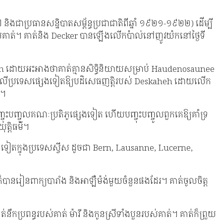
និងជាប្រធានសន្និបាតសម្ព័ន្ធប្រជាជាតិពីឆ្នាំ ១៩២១-១៩២២) ដើម្បី
ជន​របស់គាត់​។ គាត់និង Decker បានឡើងលើកប៉ាល់នៅញូវយ៉កនៅថ្ងៃទី
eskaheh ដោយអះអាងថាគាត់គ្មានសិទ្ធិនិយាយសម្រាប់ Haudenosaunee
ពាធលើប្រទេសផ្សេងទៀតឱ្យបដិសេធញត្តិរបស់ Deskaheh ដោយលើក
េ។
ុះបញ្ចូលគណៈប្រតិភូផ្សេងទៀត ហើយបញ្ចុះបញ្ចូលពួកគេឱ្យគាំទ្រ
យុត្តិធម៌។
េងទៀតក្នុងប្រទេសស្វីស ដូចជា Bern, Lausanne, Lucerne,
គាត់ក៏បានរៀនពាក្យបារាំង និងអាឡឺម៉ង់មួយចំនួនផងដែរ។ គាត់ចូលចិត្ត
្រពន្ធរបស់គាត់ ម៉ារី និងកូនស្រីទាំងបួនរបស់គាត់។ គាត់ក៏ព្រួយ