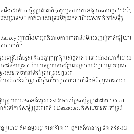
ដែរថា សម្ព័ន្ធប្រជាជាតិ (បច្ចុប្បន្នហៅថា អង្គការសហប្រជាជាតិ)
ិរបស់ប្រទេស។ គាត់បានសម្រេចចិត្តយកករណីរបស់គាត់ទៅសម្ព័ន្ធ
deracy ព្រោះដឹងថារដ្ឋាភិបាលកាណាដានឹងមិនចេញឱ្យគាត់ឡើយ។
នរបស់គាត់។
មួយមន្ត្រីអង់គ្លេស និងបង្ហាញញត្តិរបស់ពួកគេ។ ទោះយ៉ាងណាក៏ដោយ
េសកជនការទូត ហើយបានប្រាប់គាត់ឱ្យដោះស្រាយជាមួយរដ្ឋាភិបាល
ថ្លែងសុន្ទរកថានៅទីកន្លែងផ្សេងៗដូចជា
ានចែកខិតប័ណ្ណ ដើម្បីលើកកម្ពស់ការយល់ដឹងអំពីបុព្វហេតុរបស់
ឋមន្ត្រីការបរទេសអង់គ្លេស និងជាអ្នកគាំទ្រសម្ព័ន្ធប្រជាជាតិ។ Cecil
ទៅកាន់សម្ព័ន្ធប្រជាជាតិ។ Deskaheh ក៏ទទួលបានការគាំទ្រពី
ធប្រជាជាតិមានមូលដ្ឋាននៅទីនោះ។ ពួកគេក៏បានរក្សាទំនាក់ទំនងជា