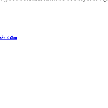
ភាគតិច ៩ សីហា