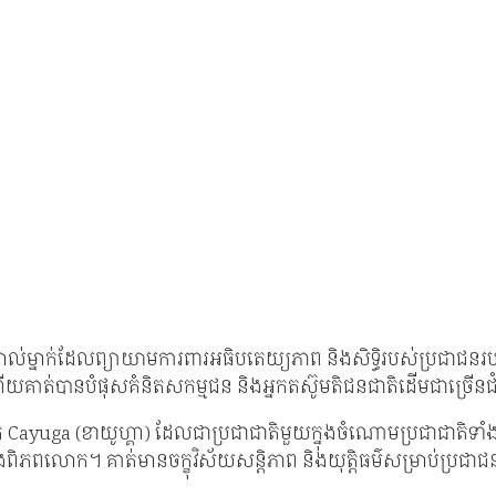
ាល់ម្នាក់ដែលព្យាយាមការពារអធិបតេយ្យភាព និងសិទ្ធិរបស់ប្រជាជនរ
យគាត់បានបំផុសគំនិតសកម្មជន និងអ្នកតស៊ូមតិជនជាតិដើមជាច្រើនជ
yuga (ខាយូហ្គា) ដែលជាប្រជាជាតិមួយក្នុងចំណោមប្រជាជាតិទាំងប្
្នុង​ពិភពលោក។ គាត់​មាន​ចក្ខុវិស័យ​សន្តិភាព និង​យុត្តិធម៌​សម្រាប់​ប្រជាជ