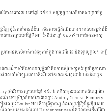
​បាន​ឱកាស​នោះ​ទេ។ នៅឆ្នាំ ១៩២៤ សម្ព័ន្ធប្រជាជាតិបានសម្រេចចិត្ត
ិញ ប៉ុន្តែ​គាត់​មាន​ជំងឺ​ពេក​មិន​អាច​ធ្វើ​ដំណើរ​បាន។ គាត់​បាន​ឆ្លង​ជំងឺ​
លគាត់បានស្លាប់នៅថ្ងៃទី ២៧ ខែមិថុនា ឆ្នាំ ១៩២៥ ។ គាត់មានអាយុ
់​កាន់​ទុក្ខ​គាត់​ក្នុង​នាម​ជា​វីរជន និង​ទុក្ករបុគ្គល។ កេរ្តិ៍
គាត់បានជំទាស់នឹងភាពអយុត្តិធម៌ និងការគៀបសង្កត់នៃប្រព័ន្ធអាណា
បូងគេដែលនាំសំឡេងជនជាតិដើមទៅកាន់ឆាកអន្តរជាតិ។ គាត់ជាអ្នក
ary (ម៉ារី) បានស្លាប់នៅឆ្នាំ ១៩៣៦ ហើយកូនរបស់គាត់ធំពេញវ័យ
ហរណ៍ ចៅស្រីម្នាក់របស់គាត់ឈ្មោះ Audrey General Bombery
ះ Louise Hill គឺជាព្រឹទ្ធាចារ្យ និងជាប្រវត្តិវិទូដ៏គួរឱ្យគោរព
មចំណែករបស់គាត់ចំពោះ Haudenosaunee និងជនជាតិដើមជុំវិញ