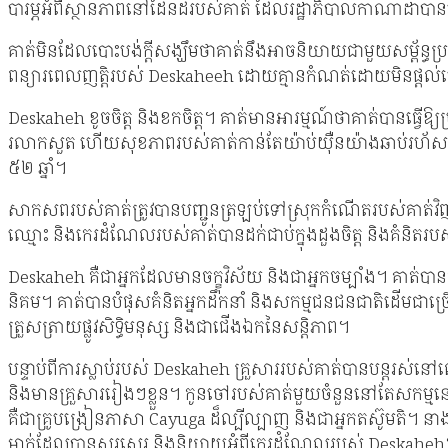
បារម្ភអំពីស្ថានភាពនៅដែនដីរបស់គាត់ ដែលរដ្ឋាភិបាលកាណាដាបានប
គាត់​មិន​ដែល​បោះបង់​ក្តី​សង្ឃឹម​ថា​គាត់​នឹង​អាច​និយាយ​ជាមួយ​សម្ព
ពន្យារពេលញត្តិរបស់ Deskaheeh ដោយគ្មានកំណត់ដោយមិនផ្
Deskaheh ខូចចិត្ត និងខកចិត្ត។ គាត់​មាន​អារម្មណ៍​ថា​គាត់​បាន​ធ្វើឱ្យ​ប្រជ
រលាក​សួត ហើយ​សុខភាព​របស់គាត់​កាន់តែ​យ៉ាប់យ៉ឺន​យ៉ាង​ឆាប់រហ័ស​។ 
៥២ ឆ្នាំ។
សាកសពរបស់គាត់ត្រូវបានបញ្ជូនត្រឡប់ទៅស្រុកកំណើតរបស់គាត់វិញ ដែលជា
ឈ្មោះ និងកេរដំណែលរបស់គាត់បានដក់ជាប់ក្នុងដួងចិត្ត និងគំនិត
Deskaheh គឺជាអ្នកដែលមានចក្ខុវិស័យ និងជាអ្នកចម្បាំង។ គាត់បានត
និគម។ គាត់បានបំផុសគំនិតអ្នកដឹកនាំ និងសកម្មជនជនជាតិដើមជាច្រ
ត្រួសត្រាយផ្លូវសិទ្ធិមនុស្ស និងជាជើងឯកនៃសន្តិភាព។
បន្ទាប់ពីការស្លាប់របស់ Deskaheh គ្រួសាររបស់គាត់បានបន្តរស់ន
និងមានគ្រួសាររៀងៗខ្លួន។ កូនចៅរបស់គាត់មួយចំនួននៅតែសកម្មន
គឺជាគ្រូបង្រៀនភាសា Cayuga ដ៏ល្បីល្បាញ និងជាអ្នកតស៊ូមតិ។ នាងបានទ
ម្នាក់ដែលបានសរសេរ និងនិយាយអំពីកេរដំណែលរបស់ Deskaheh។ 