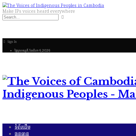
Make IPs voices heard everywhere
Sign In
ថ្ងៃ​ព្រហស្បតិ៍, ខែ​សីហា 6, 2026
Indigenous Peoples - Ma
ទំព័រដើម
ធនធាន