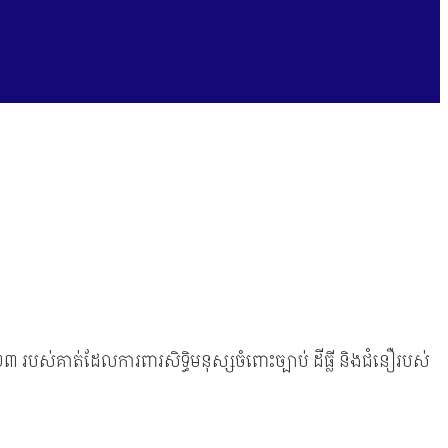
បស់គាត់ដែលការពារសិទ្ធិមនុស្សចំពោះច្បាប់ ដីធ្លី និងជំនឿរបស់