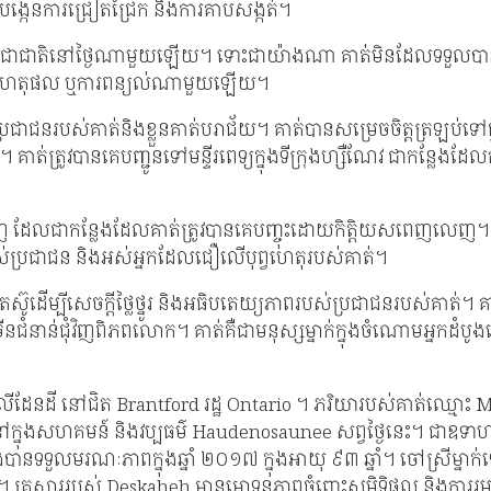
ង្កើនការជ្រៀតជ្រែក និងការគាបសង្កត់។
័ន្ធ​ប្រជាជាតិ​នៅ​ថ្ងៃ​ណាមួយ​ឡើយ។ ទោះ​ជា​យ៉ាង​ណា គាត់​មិន​ដែល​ទទួល
តល់ហេតុផល ឬការពន្យល់ណាមួយឡើយ។
ាជន​របស់​គាត់​និង​ខ្លួន​គាត់បរាជ័យ។ គាត់​បាន​សម្រេច​ចិត្ត​ត្រឡប់​ទៅ​ផ្ទះ​វ
គាត់ត្រូវបានគេបញ្ជូនទៅមន្ទីរពេទ្យក្នុងទីក្រុងហ្សឺណែវ ជាកន្លែងដែ
កន្លែងដែលគាត់ត្រូវបានគេបញ្ចុះដោយកិត្តិយសពេញលេញ។ ប្រជាជន​របស់​គាត
របស់ប្រជាជន និងអស់អ្នកដែលជឿលើបុព្វហេតុរបស់គាត់។
ស៊ូដើម្បីសេចក្តីថ្លៃថ្នូរ និងអធិបតេយ្យភាពរបស់ប្រជាជនរបស់គាត់។ 
ើនជំនាន់ជុំវិញពិភពលោក។ គាត់គឺជាមនុស្សម្នាក់ក្នុងចំណោមអ្នកដំ
ៅលើដែនដី នៅជិត Brantford រដ្ឋ Ontario ។ ភរិយារបស់គាត់ឈ្មោះ M
ៅក្នុងសហគមន៍ និងវប្បធម៌ Haudenosaunee សព្វថ្ងៃនេះ។ ជាឧទា
ទួលមរណៈភាពក្នុងឆ្នាំ ២០១៧ ក្នុងអាយុ ៩៣ ឆ្នាំ។ ចៅស្រីម្នាក់ទៀតឈ្មោ
គ្រួសាររបស់ Deskaheh មានមោទនភាពចំពោះសមិទ្ធិផល និងការរួ