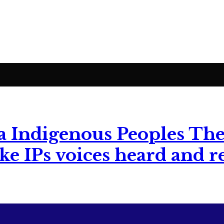
The
ke IPs voices heard and r