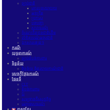
ច្បាប់ជាតិ
គោលនយោបាយ
អនុក្រឹត
ប្រកាស
បទបញ្ជា
សារាចរណ៍
ចំណេះដឹងជនជាតិដើម
លិខិតុបរណ៍អន្តរជាតិ
ឯកសារផ្សេងៗ
ករណី
យុទ្ធនាការណ៍
ច្បាប់តំបន់ការពារ
ទិន្នន័យ
ទិន្នន័យ និងរបាយកាណ៍ជាតិ
សេចក្ដីថ្លែងការណ៍
ផែនទី
CLT
តំបន់ការពារ
រ៉ែ
សម្បទានដីសេដ្ឋកិច្ច
អេកូទេសចរណ៍
ភាសាខ្មែរ