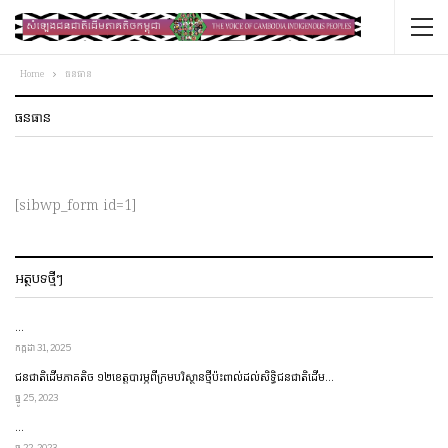
Home
ធនធាន
ធនធាន
[sibwp_form id=1]
អត្ថបទថ្មីៗ
…
កក្កដា 31, 2025
ជនជាតិ​ដើម​ភាគតិច ១២​ខេត្ត​​បារម្ភ​ពី​ក្រម​បរិស្ថាន​ថ្មី​ប៉ះពាល់​ដល់​សិទ្ធិ​ជនជាតិ​ដើម…
ធ្នូ 25, 2023
…
ធ្នូ 22, 2023