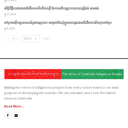
សិទ្ធិដីធ្លីរបស់ជនជាតិដើមភាគតិចគឺជាគន្លឹះនៃការអភិរក្សប្រកប​ដោយ​​យុត្តិធម៌ សមធម៌…
ធ្នូ 12, 2023
ចៅក្រមស៊ើបសួរសាលាដំបូងខេត្តក្រចេះ សម្រេចមិនឃុំខ្លួនពលរដ្ឋជនជាតិដើមភាគតិចក្រោល២រូប
ធ្នូ 8, 2023
PREV
NEXT
1 of 3
Making the voices of indigenous peoples from every corner heard is our main
purpose of developing this website. We cite, translate, and cover IPs-related
issues in Cambodia.
Read More...