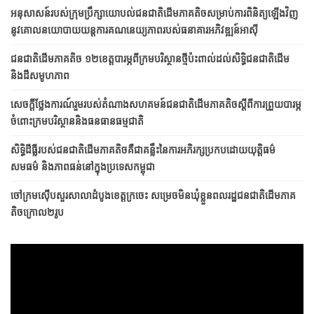
អនុសាសន៍របស់ក្រុមប្រឹក្សាយោបល់ជនជាតិដើមភាគតិចសម្រាប់ការពិនិត្យឡើងវិញ
នូវគោលនយោបាយយន្តការគណនេយ្យភាពរបស់ធនាគារអភិវឌ្ឍន៍អាស៊ី
ជនជាតិ​ដើម​ភាគតិច ១២​ខេត្ត​​បារម្ភ​ពី​ក្រម​បរិស្ថាន​ថ្មី​ប៉ះពាល់​ដល់​សិទ្ធិ​ជនជាតិ​ដើម
និង​ដី​សមូហភាព
សេចក្តីថ្លែងការណ៍រួមរបស់តំណាងសហគមន៍ជនជាតិដើមភាគតិចស្តីពីការព្រួយបារម្ភ
ចំពោះក្រមបរិស្ថាននិងធនធានធម្មជាតិ
សិទ្ធិដីធ្លីរបស់ជនជាតិដើមភាគតិចគឺជាគន្លឹះនៃការអភិរក្សប្រកប​ដោយ​​យុត្តិធម៌
សមធម៌ និងភាពធន់នៅក្នុងប្រទេសកម្ពុជា
ចៅក្រមស៊ើបសួរសាលាដំបូងខេត្តក្រចេះ សម្រេចមិនឃុំខ្លួនពលរដ្ឋជនជាតិដើមភាគ
តិចក្រោល២រូប