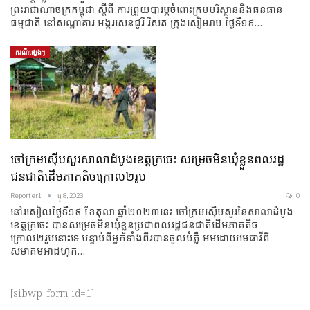
ព្រះរាជាណាចក្រកម្ពុជា ស្តីពី ការព្រួយបារម្ភចំពោះក្រមបរិស្ថាននិងធនធាន
ធម្មជាតិ នៅសណ្ឋាគារ អង្គរសេនជូរី រីសត ក្រុងសៀមរាប ថ្ងៃទី១៩…
ករណីផ្សេងៗ
ចៅក្រមស៊ើបសួរសាលាដំបូងខេត្តក្រចេះ សម្រេចមិនឃុំខ្លួនពលរដ្ឋ
ជនជាតិដើមភាគតិចក្រោល២រូប
Reporter1
ធ្នូ 8, 2023
0
នៅរសៀលថ្ងៃទី១៩ ខែតុលា ឆ្នាំ២០២៣នេះ ចៅក្រមស៊ើបសួរនៃសាលាដំបូង
ខេត្តក្រចេះ បានសម្រេចមិនឃុំខ្លួនប្រជាពលរដ្ឋជនជាតិដើមភាគតិច
ក្រោល២រូបនោះទេ បន្ទាប់ពីអ្នកទាំងពីរបានចូលបំភ្លឺ អមដោយមេធាវីពី
សមាគមអាដហុក…
[sibwp_form id=1]