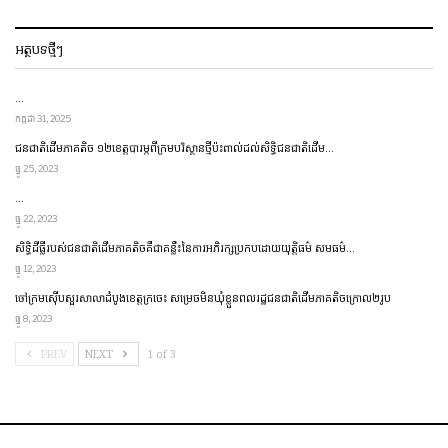
អត្ថបទថ្មីៗ
…
កក្កដា 31, 2025
ជនជាតិ​ដើម​ភាគតិច ១២​ខេត្ត​​បារម្ភ​ពី​ក្រម​បរិស្ថាន​ថ្មី​ប៉ះពាល់​ដល់​សិទ្ធិ​ជនជាតិ​ដើម…
ធ្នូ 25, 2023
…
ធ្នូ 22, 2023
សិទ្ធិដីធ្លីរបស់ជនជាតិដើមភាគតិចគឺជាគន្លឹះនៃការអភិរក្សប្រកប​ដោយ​​យុត្តិធម៌ សមធម៌…
ធ្នូ 12, 2023
ចៅក្រមស៊ើបសួរសាលាដំបូងខេត្តក្រចេះ សម្រេចមិនឃុំខ្លួនពលរដ្ឋជនជាតិដើមភាគតិចក្រោល២រូប
ធ្នូ 8, 2023
PREV
NEXT
1 of 3