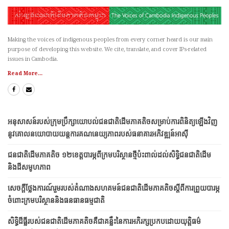
Making the voices of indigenous peoples from every corner heard is our main
purpose of developing this website. We cite, translate, and cover IPs-related
issues in Cambodia.
Read More...
អនុសាសន៍របស់ក្រុមប្រឹក្សាយោបល់ជនជាតិដើមភាគតិចសម្រាប់ការពិនិត្យឡើងវិញ
នូវគោលនយោបាយយន្តការគណនេយ្យភាពរបស់ធនាគារអភិវឌ្ឍន៍អាស៊ី
ជនជាតិ​ដើម​ភាគតិច ១២​ខេត្ត​​បារម្ភ​ពី​ក្រម​បរិស្ថាន​ថ្មី​ប៉ះពាល់​ដល់​សិទ្ធិ​ជនជាតិ​ដើម
និង​ដី​សមូហភាព
សេចក្តីថ្លែងការណ៍រួមរបស់តំណាងសហគមន៍ជនជាតិដើមភាគតិចស្តីពីការព្រួយបារម្ភ
ចំពោះក្រមបរិស្ថាននិងធនធានធម្មជាតិ
សិទ្ធិដីធ្លីរបស់ជនជាតិដើមភាគតិចគឺជាគន្លឹះនៃការអភិរក្សប្រកប​ដោយ​​យុត្តិធម៌