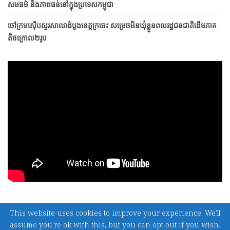
សមធម៌ និងភាពធន់នៅក្នុងប្រទេសកម្ពុជា
ចៅក្រមស៊ើបសួរសាលាដំបូងខេត្តក្រចេះ សម្រេចមិនឃុំខ្លួនពលរដ្ឋជនជាតិដើមភាគ
តិចក្រោល២រូប
© 2026 - The Voices of Indigenous Peoples in Cambodia. All Rights Reserved.
This website uses cookies to improve your experience. We'll
assume you're ok with this, but you can opt-out if you wish.