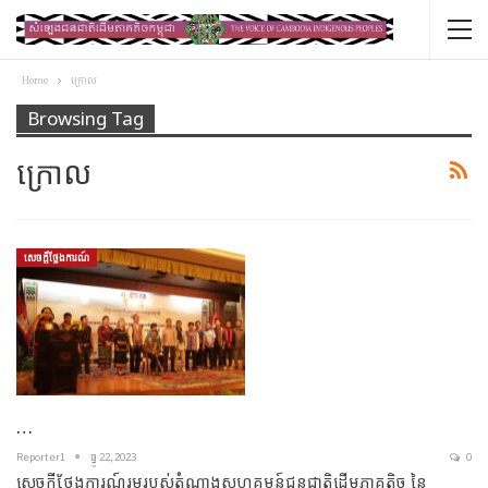
Home
ក្រោល
Browsing Tag
ក្រោល
សេចក្ដីថ្លែងការណ៍
…
Reporter1
ធ្នូ 22, 2023
0
សេចក្តីថ្លែងការណ៍រួមរបស់តំណាងសហគមន៍ជនជាតិដើមភាគតិច នៃ