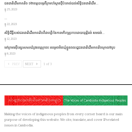
ជនជាតិ​ដើម​ភាគតិច ១២​ខេត្ត​​បារម្ភ​ពី​ក្រម​បរិស្ថាន​ថ្មី​ប៉ះពាល់​ដល់​សិទ្ធិ​ជនជាតិ​ដើម…
ធ្នូ 25, 2023
…
ធ្នូ 22, 2023
សិទ្ធិដីធ្លីរបស់ជនជាតិដើមភាគតិចគឺជាគន្លឹះនៃការអភិរក្សប្រកប​ដោយ​​យុត្តិធម៌ សមធម៌…
ធ្នូ 12, 2023
ចៅក្រមស៊ើបសួរសាលាដំបូងខេត្តក្រចេះ សម្រេចមិនឃុំខ្លួនពលរដ្ឋជនជាតិដើមភាគតិចក្រោល២រូប
ធ្នូ 8, 2023
PREV
NEXT
1 of 3
Making the voices of indigenous peoples from every corner heard is our main
purpose of developing this website. We cite, translate, and cover IPs-related
issues in Cambodia.