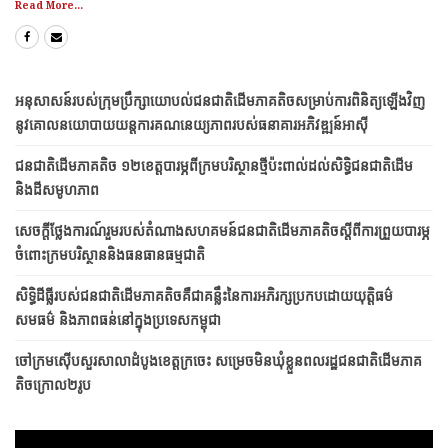
Read More...
អនុសាសន៍របស់ក្រុមប្រឹក្សាយោបល់ជនជាតិដើមភាគតិចសម្រាប់ការពិនិត្យឡើងវិញ
នូវគោលនយោបាយយន្តការគណនេយ្យភាពរបស់ធនាគារអភិវឌ្ឍន៍អាស៊ី
ជនជាតិ​ដើម​ភាគតិច ១២​ខេត្ត​​បារម្ភ​ពី​ក្រម​បរិស្ថាន​ថ្មី​ប៉ះពាល់​ដល់​សិទ្ធិ​ជនជាតិ​ដើម
និង​ដី​សមូហភាព
សេចក្តីថ្លែងការណ៍រួមរបស់តំណាងសហគមន៍ជនជាតិដើមភាគតិចស្តីពីការព្រួយបារម្ភ
ចំពោះក្រមបរិស្ថាននិងធនធានធម្មជាតិ
សិទ្ធិដីធ្លីរបស់ជនជាតិដើមភាគតិចគឺជាគន្លឹះនៃការអភិរក្សប្រកប​ដោយ​​យុត្តិធម៌
សមធម៌ និងភាពធន់នៅក្នុងប្រទេសកម្ពុជា
ចៅក្រមស៊ើបសួរសាលាដំបូងខេត្តក្រចេះ សម្រេចមិនឃុំខ្លួនពលរដ្ឋជនជាតិដើមភាគ
តិចក្រោល២រូប