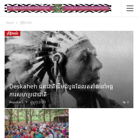
Home
ព្រឹត្តិការណ៍
ព្រឹត្តិការណ៍
Deskaheh ជនជាតិដើមដំបូងដែលតតាំងនៅអង្គ
ការសហប្រជាជាតិ
Reporter1
សីហា 9, 2023
0