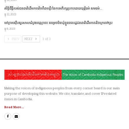
សិទ្ធិដីធ្លីរបស់ជនជាតិដើមភាគតិចគឺជាគន្លឹះនៃការអភិរក្សប្រកប​ដោយ​​យុត្តិធម៌ សមធម៌…
ធ្នូ 12, 2023
ចៅក្រមស៊ើបសួរសាលាដំបូងខេត្តក្រចេះ សម្រេចមិនឃុំខ្លួនពលរដ្ឋជនជាតិដើមភាគតិចក្រោល២រូប
ធ្នូ 8, 2023
PREV
NEXT
1 of 3
Making the voices of indigenous peoples from every corner heard is our main
purpose of developing this website. We cite, translate, and cover IPs-related
issues in Cambodia.
Read More...