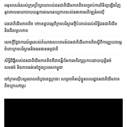
អនុសាសន៍របស់ក្រុមប្រឹក្សាយោបល់ជនជាតិដើមភាគតិចសម្រាប់ការពិនិត្យឡើងវិញ
នូវគោលនយោបាយយន្តការគណនេយ្យភាពរបស់ធនាគារអភិវឌ្ឍន៍អាស៊ី
ជនជាតិ​ដើម​ភាគតិច ១២​ខេត្ត​​បារម្ភ​ពី​ក្រម​បរិស្ថាន​ថ្មី​ប៉ះពាល់​ដល់​សិទ្ធិ​ជនជាតិ​ដើម
និង​ដី​សមូហភាព
សេចក្តីថ្លែងការណ៍រួមរបស់តំណាងសហគមន៍ជនជាតិដើមភាគតិចស្តីពីការព្រួយបារម្ភ
ចំពោះក្រមបរិស្ថាននិងធនធានធម្មជាតិ
សិទ្ធិដីធ្លីរបស់ជនជាតិដើមភាគតិចគឺជាគន្លឹះនៃការអភិរក្សប្រកប​ដោយ​​យុត្តិធម៌
សមធម៌ និងភាពធន់នៅក្នុងប្រទេសកម្ពុជា
ចៅក្រមស៊ើបសួរសាលាដំបូងខេត្តក្រចេះ សម្រេចមិនឃុំខ្លួនពលរដ្ឋជនជាតិដើមភាគ
តិចក្រោល២រូប