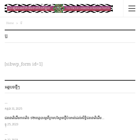
Home
រ៉ែ
រ៉ែ
[sibwp_form id=1]
អត្ថបទថ្មីៗ
…
កក្កដា 31, 2025
ជនជាតិ​ដើម​ភាគតិច ១២​ខេត្ត​​បារម្ភ​ពី​ក្រម​បរិស្ថាន​ថ្មី​ប៉ះពាល់​ដល់​សិទ្ធិ​ជនជាតិ​ដើម…
ធ្នូ 25, 2023
…
ធ្នូ 22, 2023