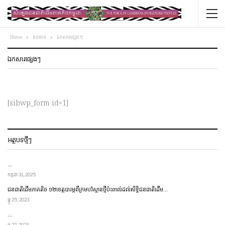
Home
ធនធាន
ឯកសារផ្សេងៗ
ឯកសារផ្សេងៗ
[sibwp_form id=1]
អត្ថបទថ្មីៗ
…
កក្កដា 31, 2025
ជនជាតិ​ដើម​ភាគតិច ១២​ខេត្ត​​បារម្ភ​ពី​ក្រម​បរិស្ថាន​ថ្មី​ប៉ះពាល់​ដល់​សិទ្ធិ​ជនជាតិ​ដើម…
ធ្នូ 25, 2023
…
ធ្នូ 22, 2023