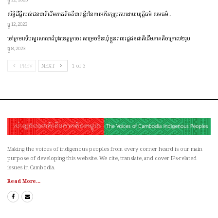
សិទ្ធិដីធ្លីរបស់ជនជាតិដើមភាគតិចគឺជាគន្លឹះនៃការអភិរក្សប្រកប​ដោយ​​យុត្តិធម៌ សមធម៌…
ធ្នូ 12, 2023
ចៅក្រមស៊ើបសួរសាលាដំបូងខេត្តក្រចេះ សម្រេចមិនឃុំខ្លួនពលរដ្ឋជនជាតិដើមភាគតិចក្រោល២រូប
ធ្នូ 8, 2023
PREV
NEXT
1 of 3
Making the voices of indigenous peoples from every corner heard is our main
purpose of developing this website. We cite, translate, and cover IPs-related
issues in Cambodia.
Read More...