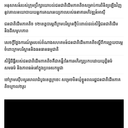
អនុសាសន៍របស់ក្រុមប្រឹក្សាយោបល់ជនជាតិដើមភាគតិចសម្រាប់ការពិនិត្យឡើងវិញ
នូវគោលនយោបាយយន្តការគណនេយ្យភាពរបស់ធនាគារអភិវឌ្ឍន៍អាស៊ី
ជនជាតិ​ដើម​ភាគតិច ១២​ខេត្ត​​បារម្ភ​ពី​ក្រម​បរិស្ថាន​ថ្មី​ប៉ះពាល់​ដល់​សិទ្ធិ​ជនជាតិ​ដើម
និង​ដី​សមូហភាព
សេចក្តីថ្លែងការណ៍រួមរបស់តំណាងសហគមន៍ជនជាតិដើមភាគតិចស្តីពីការព្រួយបារម្ភ
ចំពោះក្រមបរិស្ថាននិងធនធានធម្មជាតិ
សិទ្ធិដីធ្លីរបស់ជនជាតិដើមភាគតិចគឺជាគន្លឹះនៃការអភិរក្សប្រកប​ដោយ​​យុត្តិធម៌
សមធម៌ និងភាពធន់នៅក្នុងប្រទេសកម្ពុជា
ចៅក្រមស៊ើបសួរសាលាដំបូងខេត្តក្រចេះ សម្រេចមិនឃុំខ្លួនពលរដ្ឋជនជាតិដើមភាគ
តិចក្រោល២រូប