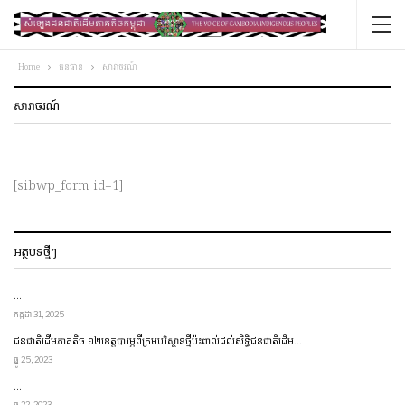
Home
ធនធាន
សារាចរណ៍
សារាចរណ៍
[sibwp_form id=1]
អត្ថបទថ្មីៗ
…
កក្កដា 31, 2025
ជនជាតិ​ដើម​ភាគតិច ១២​ខេត្ត​​បារម្ភ​ពី​ក្រម​បរិស្ថាន​ថ្មី​ប៉ះពាល់​ដល់​សិទ្ធិ​ជនជាតិ​ដើម…
ធ្នូ 25, 2023
…
ធ្នូ 22, 2023