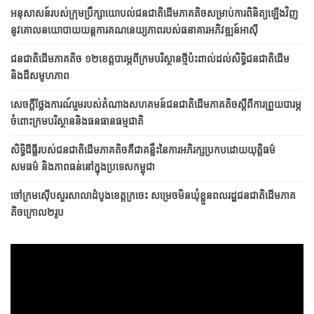
អនុសាសន៍របស់ក្រុមប្រឹក្សាយោបល់ជនជាតិដើមភាគតិចសម្រាប់ការពិនិត្យឡើងវិញ
នូវគោលនយោបាយយន្តការគណនេយ្យភាពរបស់ធនាគារអភិវឌ្ឍន៍អាស៊ី
ជនជាតិ​ដើម​ភាគតិច ១២​ខេត្ត​​បារម្ភ​ពី​ក្រម​បរិស្ថាន​ថ្មី​ប៉ះពាល់​ដល់​សិទ្ធិ​ជនជាតិ​ដើម
និង​ដី​សមូហភាព
សេចក្តីថ្លែងការណ៍រួមរបស់តំណាងសហគមន៍ជនជាតិដើមភាគតិចស្តីពីការព្រួយបារម្ភ
ចំពោះក្រមបរិស្ថាននិងធនធានធម្មជាតិ
សិទ្ធិដីធ្លីរបស់ជនជាតិដើមភាគតិចគឺជាគន្លឹះនៃការអភិរក្សប្រកប​ដោយ​​យុត្តិធម៌
សមធម៌ និងភាពធន់នៅក្នុងប្រទេសកម្ពុជា
ចៅក្រមស៊ើបសួរសាលាដំបូងខេត្តក្រចេះ សម្រេចមិនឃុំខ្លួនពលរដ្ឋជនជាតិដើមភាគ
តិចក្រោល២រូប