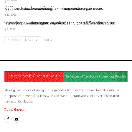
សិទ្ធិដីធ្លីរបស់ជនជាតិដើមភាគតិចគឺជាគន្លឹះនៃការអភិរក្សប្រកប​ដោយ​​យុត្តិធម៌ សមធម៌…
ធ្នូ 12, 2023
ចៅក្រមស៊ើបសួរសាលាដំបូងខេត្តក្រចេះ សម្រេចមិនឃុំខ្លួនពលរដ្ឋជនជាតិដើមភាគតិចក្រោល២រូប
ធ្នូ 8, 2023
PREV
NEXT
1 of 3
Making the voices of indigenous peoples from every corner heard is our main
purpose of developing this website. We cite, translate, and cover IPs-related
issues in Cambodia.
Read More...