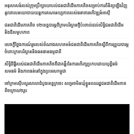
អនុសាសន៍របស់ក្រុមប្រឹក្សាយោបល់ជនជាតិដើមភាគតិចសម្រាប់ការពិនិត្យឡើងវិញ
នូវគោលនយោបាយយន្តការគណនេយ្យភាពរបស់ធនាគារអភិវឌ្ឍន៍អាស៊ី
ជនជាតិ​ដើម​ភាគតិច ១២​ខេត្ត​​បារម្ភ​ពី​ក្រម​បរិស្ថាន​ថ្មី​ប៉ះពាល់​ដល់​សិទ្ធិ​ជនជាតិ​ដើម
និង​ដី​សមូហភាព
សេចក្តីថ្លែងការណ៍រួមរបស់តំណាងសហគមន៍ជនជាតិដើមភាគតិចស្តីពីការព្រួយបារម្ភ
ចំពោះក្រមបរិស្ថាននិងធនធានធម្មជាតិ
សិទ្ធិដីធ្លីរបស់ជនជាតិដើមភាគតិចគឺជាគន្លឹះនៃការអភិរក្សប្រកប​ដោយ​​យុត្តិធម៌
សមធម៌ និងភាពធន់នៅក្នុងប្រទេសកម្ពុជា
ចៅក្រមស៊ើបសួរសាលាដំបូងខេត្តក្រចេះ សម្រេចមិនឃុំខ្លួនពលរដ្ឋជនជាតិដើមភាគ
តិចក្រោល២រូប