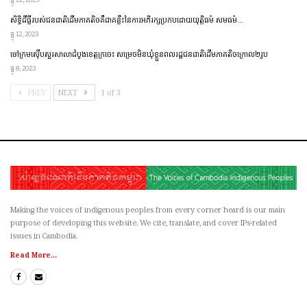
សិទ្ធិដីធ្លីរបស់ជនជាតិដើមភាគតិចគឺជាគន្លឹះនៃការអភិរក្សប្រកប​ដោយ​​យុត្តិធម៌ សមធម៌…
ធ្នូ 12, 2023
ចៅក្រមស៊ើបសួរសាលាដំបូងខេត្តក្រចេះ សម្រេចមិនឃុំខ្លួនពលរដ្ឋជនជាតិដើមភាគតិចក្រោល២រូប
ធ្នូ 8, 2023
PREV
NEXT
1 of 3
Making the voices of indigenous peoples from every corner heard is our main
purpose of developing this website. We cite, translate, and cover IPs-related
issues in Cambodia.
Read More...