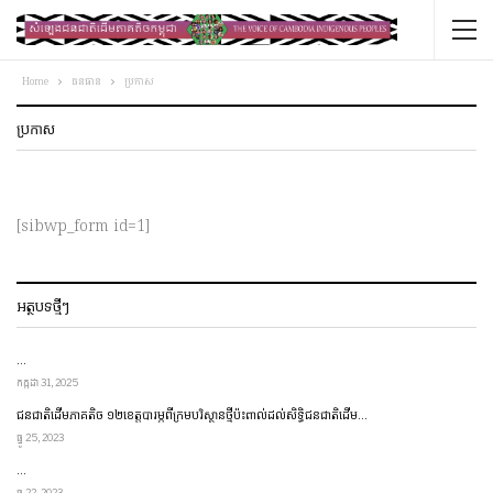
Home
ធនធាន
ប្រកាស
ប្រកាស
[sibwp_form id=1]
អត្ថបទថ្មីៗ
…
កក្កដា 31, 2025
ជនជាតិ​ដើម​ភាគតិច ១២​ខេត្ត​​បារម្ភ​ពី​ក្រម​បរិស្ថាន​ថ្មី​ប៉ះពាល់​ដល់​សិទ្ធិ​ជនជាតិ​ដើម…
ធ្នូ 25, 2023
…
ធ្នូ 22, 2023