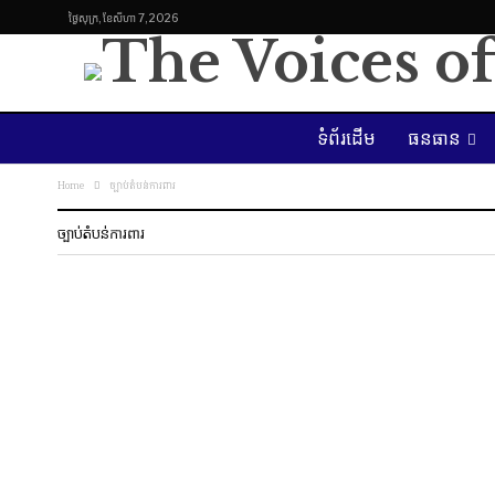
ថ្ងៃ​សុក្រ, ខែ​សីហា 7, 2026
ទំព័រដើម
ធនធាន
Home
ច្បាប់តំបន់ការពារ
ច្បាប់តំបន់ការពារ