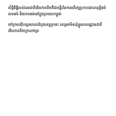
សិទ្ធិដីធ្លីរបស់ជនជាតិដើមភាគតិចគឺជាគន្លឹះនៃការអភិរក្សប្រកប​ដោយ​​យុត្តិធម៌
សមធម៌ និងភាពធន់នៅក្នុងប្រទេសកម្ពុជា
ចៅក្រមស៊ើបសួរសាលាដំបូងខេត្តក្រចេះ សម្រេចមិនឃុំខ្លួនពលរដ្ឋជនជាតិ
ដើមភាគតិចក្រោល២រូប