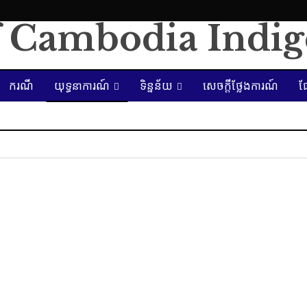
ករណី
យុទ្ធនាការណ៍
ទិន្នន័យ
សេចក្ដីថ្លែងការណ៍
ផ