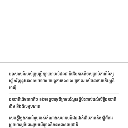
អនុសាសន៍របស់ក្រុមប្រឹក្សាយោបល់ជនជាតិដើមភាគតិចសម្រាប់ការពិនិត្យ
ឡើងវិញនូវគោលនយោបាយយន្តការគណនេយ្យភាពរបស់ធនាគារអភិវឌ្ឍន៍
អាស៊ី
ជនជាតិ​ដើម​ភាគតិច ១២​ខេត្ត​​បារម្ភ​ពី​ក្រម​បរិស្ថាន​ថ្មី​ប៉ះពាល់​ដល់​សិទ្ធិ​ជនជាតិ​
ដើម និង​ដី​សមូហភាព
សេចក្តីថ្លែងការណ៍រួមរបស់តំណាងសហគមន៍ជនជាតិដើមភាគតិចស្តីពីការ
ព្រួយបារម្ភចំពោះក្រមបរិស្ថាននិងធនធានធម្មជាតិ