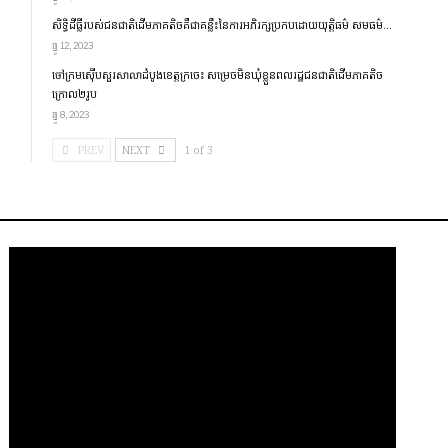
សិទ្ធិដីធ្លីរបស់ជនជាតិដើមភាគតិចគឺជាគន្លឹះនៃការអភិរក្សប្រកប​ដោយ​​យុត្តិធម៌ សមធម៌…
ធ្នូ 12, 2023
ចៅក្រមស៊ើបសួរសាលាដំបូងខេត្តក្រចេះ សម្រេចមិនឃុំខ្លួនពលរដ្ឋជនជាតិដើមភាគតិច
ក្រោល២រូប
ធ្នូ 8, 2023
PREV
NEXT
1 of 3