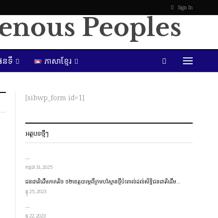
Sign In
ែនទី
ភាសាខ្មែរ
[sibwp_form id=1]
អត្ថបទថ្មីៗ
…
កក្កដា 31, 2025
ជនជាតិ​ដើម​ភាគតិច ១២​ខេត្ត​​បារម្ភ​ពី​ក្រម​បរិស្ថាន​ថ្មី​ប៉ះពាល់​ដល់​សិទ្ធិ​ជនជាតិ​ដើម…
ធ្នូ 25, 2023
…
ធ្នូ 22, 2023