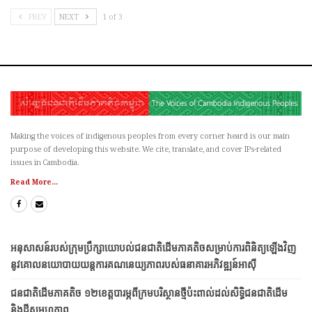
PREV
NEXT
1 of 3
Making the voices of indigenous peoples from every corner heard is our main
purpose of developing this website. We cite, translate, and cover IPs-related
issues in Cambodia.
Read More...
អនុសាសន៍របស់ក្រុមប្រឹក្សាយោបល់ជនជាតិដើមភាគតិចសម្រាប់ការពិនិត្យឡើងវិញ
នូវគោលនយោបាយយន្តការគណនេយ្យភាពរបស់ធនាគារអភិវឌ្ឍន៍អាស៊ី
ជនជាតិ​ដើម​ភាគតិច ១២​ខេត្ត​​បារម្ភ​ពី​ក្រម​បរិស្ថាន​ថ្មី​ប៉ះពាល់​ដល់​សិទ្ធិ​ជនជាតិ​ដើម
និង​ដី​សមូហភាព