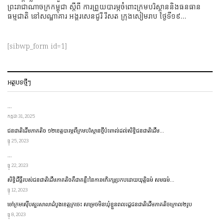
ព្រះរាជាណាចក្រកម្ពុជា ស្តីពី ការព្រួយបារម្ភចំពោះក្រមបរិស្ថាននិងធនធាន
ធម្មជាតិ នៅសណ្ឋាគារ អង្គរសេនជូរី រីសត ក្រុងសៀមរាប ថ្ងៃទី១៩…
[sibwp_form id=1]
អត្ថបទថ្មីៗ
…
កក្កដា 31, 2025
ជនជាតិ​ដើម​ភាគតិច ១២​ខេត្ត​​បារម្ភ​ពី​ក្រម​បរិស្ថាន​ថ្មី​ប៉ះពាល់​ដល់​សិទ្ធិ​ជនជាតិ​ដើម…
ធ្នូ 25, 2023
…
ធ្នូ 22, 2023
សិទ្ធិដីធ្លីរបស់ជនជាតិដើមភាគតិចគឺជាគន្លឹះនៃការអភិរក្សប្រកប​ដោយ​​យុត្តិធម៌ សមធម៌…
ធ្នូ 12, 2023
ចៅក្រមស៊ើបសួរសាលាដំបូងខេត្តក្រចេះ សម្រេចមិនឃុំខ្លួនពលរដ្ឋជនជាតិដើមភាគតិចក្រោល២រូប
ធ្នូ 8, 2023