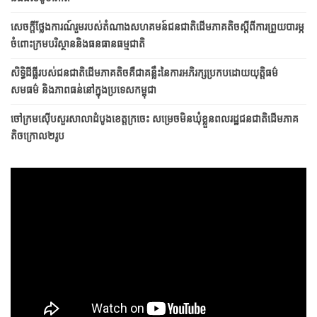
សេចក្តីថ្លែងការណ៍រួមរបស់តំណាងសហគមន៍ជនជាតិដើមភាគតិចស្តីពីការព្រួយបារម្ភ
ចំពោះក្រមបរិស្ថាននិងធនធានធម្មជាតិ
សិទ្ធិដីធ្លីរបស់ជនជាតិដើមភាគតិចគឺជាគន្លឹះនៃការអភិរក្សប្រកប​ដោយ​​យុត្តិធម៌
សមធម៌ និងភាពធន់នៅក្នុងប្រទេសកម្ពុជា
ចៅក្រមស៊ើបសួរសាលាដំបូងខេត្តក្រចេះ សម្រេចមិនឃុំខ្លួនពលរដ្ឋជនជាតិដើមភាគ
តិចក្រោល២រូប