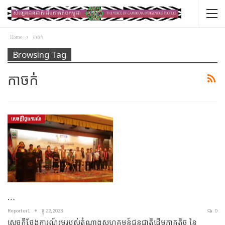
Home
កាចក់
Browsing Tag
កាចក់
សេចក្ដីថ្លែងការណ៍
…
Reporter1
ធ្នូ 22, 2023
0
សេចក្តីថ្លែងការណ៍រួមរបស់តំណាងសហគមន៍ជនជាតិដើមភាគតិច នៃ